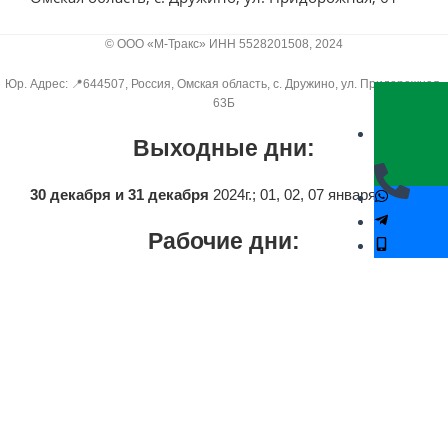
© ООО «М-Тракс» ИНН 5528201508, 2024
Юр. Адрес: 📍644507, Россия, Омская область​, с. Дружино, ул. Придорожная,
63Б
Выходные дни:
30 декабря и 31 декабря
2024г.; 01, 02, 07 января 2025г.
Рабочие дни:
29 декабря
2024г.; 03, 04, 05, 06 и 08 января 2025г.
График работы с 9:00 до 18:00.
Напишите нам